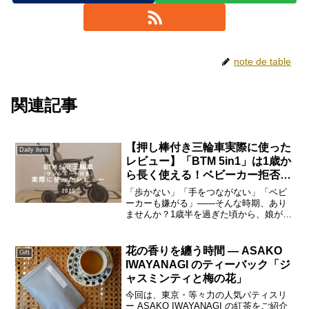
note de table
関連記事
【押し棒付き三輪車実際に使った
Daily item
レビュー】「BTM 5in1」は1歳か
ら長く使える！ベビーカー拒否期
にぴったり
「歩かない」「手をつながない」「ベビ
ーカーも嫌がる」——そんな時期、あり
ませんか？1歳半を過ぎた頃から、娘がベ
ビーカーを嫌がるようになりました。歩
かせてもすぐ「抱っこ〜」。さらに手を
つなぐのも拒否。道を歩いていても急に
花の香りを纏う時間 ― ASAKO
Gift
走り出すので、毎日の外...
IWAYANAGI のティーバック「ジ
ャスミンティと梅の花」
今回は、東京・等々力の人気パティスリ
ー ASAKO IWAYANAGI の紅茶をご紹介