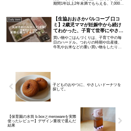
期間1年以上2年未満でもらえる、7,000円
分のクーポンなのですが、なかなか使う
タイミングがなく、先週ようやく商品と
交換しました。せっかくなので今回は、
【生協おおさかパルコープ 口コ
Daily item
「ヤーマン...
ミ】2歳児ママが妊娠中から続け
てわかった、子育て世帯にやさし
い宅配サービスのリアルな感想
買い物やごはんづくりは、子育て中の毎
日のハードル。つわりの時期や出産後、
牛乳やお米などの重い買い物をしたり、
献立を考えたり本当に大変ですよね。私
は妊娠中から「生活協同組合（生協）お
おさかパルコープ」の宅配を使い始めま
した。この記事では、妊娠...
子どものおやつに、やさしいドーナツを
探して。
【保育園の水筒 b.boxとmerowareを実際
使ったレビュー】デザイン重視で選んだ
結果