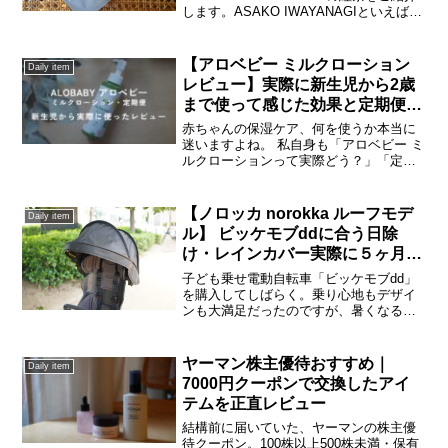
します。ASAKO IWAYANAGIといえば美
しいパフェやケーキが有名ですが、実は
紅茶もオンラインショップで展開してい
るんです。私がいただいたのは、取引...
【アロベビー ミルクローション
Daily item
レビュー】実際に新生児から2歳
まで使って感じた効果と定期便の
口コミまとめ
赤ちゃんの保湿ケア、何を使うか本当に
迷いますよね。 私自身も「アロベビー ミ
ルクローションって実際どう？」「定期
便ってお得なの？」「おむつかぶれにも
使える？」と気になって、購入前にはか
なり口コミを調べました。この記事で
【ノロッカ norokka ルーフモデ
Daily item
は、実際に新生児期から...
ル】 ビッケモブddに合う日除
け・レインカバー実際に５ヶ月使
ってみたレビュー
子ども乗せ電動自転車「ビッケモブdd」
を購入してしばらく。乗り心地もデザイ
ンも大満足だったのですが、暑くなる季
節を前に、どうしても必要なのが「日よ
け」「レインカバー」などのカスタムア
イテム。色々検討した結果、私が購入し
ヤーマン株主優待おすすめ｜
Daily item
た「ノロッカ noro...
7000円クーポンで交換したアイ
テムを正直レビュー
結構前に届いていた、ヤーマンの株主優
待クーポン。100株以上500株未満・保有