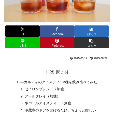
X
Facebook
はてブ
LINE
Pinterest
コピー
2025.05.17
2025.08.22
目次
—カルディのアイスティー3種を飲み比べてみた
セイロンブレンド（加糖）
アールグレイ（無糖）
ネパールアイスティー（無糖）
冷蔵庫のドアを開けるたび、ちょっと嬉しい