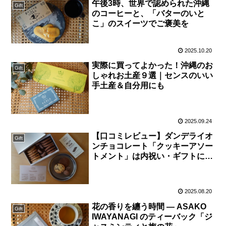
午後3時、世界で認められた沖縄
Gift
のコーヒーと、「バターのいと
こ」のスイーツでご褒美を
2025.10.20
実際に買ってよかった！沖縄のお
Gift
しゃれお土産９選｜センスのいい
手土産＆自分用にも
2025.09.24
【口コミレビュー】ダンデライオ
Gift
ンチョコレート「クッキーアソー
トメント」は内祝い・ギフトにお
すすめ？
2025.08.20
花の香りを纏う時間 ― ASAKO
Gift
IWAYANAGI のティーバック「ジ