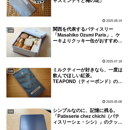
ャスミンティと梅の花」
2025.08.19
関西を代表するパティスリー
Gift
「Masahiko Ozumi Paris」、ケ
ーキよりクッキー缶がおすすめな
理由
2025.07.18
ミルクティーが好きなら、一度は
Gift
飲んでほしい紅茶。
TEAPOND（ティーポンド）の魅
力
2025.05.08
シンプルなのに、記憶に残る。
Gift
「Patisserie chez chichi（パテ
ィスリーシェ・シシ）」のクッキ
ー缶