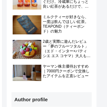
ぐだけ。冷蔵庫にちょっと
良い紅茶があるだけで、今
日がいい日になるかもしれ
ない
ミルクティーが好きなら、
一度は飲んでほしい紅茶。
TEAPOND（ティーポン
ド）の魅力
2歳と実際に遊んだレビュ
ー「夢のフルーツタルト」
（エド・インター×パティ
シエ エス コヤマ）大人も子
どももテンションが上が
る！
ヤーマン株主優待おすすめ
｜7000円クーポンで交換し
たアイテムを正直レビュー
Author profile