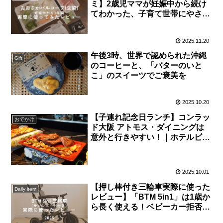
ミ】2歳児ママが妊娠中から続け
てわかった、子育て世帯にやさし
い宅配サービスのリアルな感想
2025.11.20
午後3時、世界で認められた沖縄
Gift
のコーヒーと、「バターのいと
こ」のスイーツでご褒美を
2025.10.20
【子連れ記念日ランチ】コンラッ
おでかけ
ド大阪 アトモス・ダイニングは
意外と行きやすい！｜ホテルビュ
ッフェなら、特別感も安心感も
2025.10.01
【押し棒付き三輪車実際に使った
Daily item
レビュー】「BTM 5in1」は1歳か
ら長く使える！ベビーカー拒否期
にぴったり