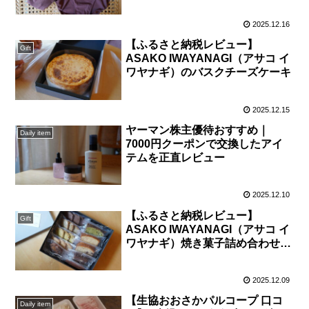
2025.12.16
【ふるさと納税レビュー】
Gift
ASAKO IWAYANAGI（アサコ イ
ワヤナギ）のバスクチーズケーキ
2025.12.15
ヤーマン株主優待おすすめ｜
Daily item
7000円クーポンで交換したアイ
テムを正直レビュー
2025.12.10
【ふるさと納税レビュー】
Gift
ASAKO IWAYANAGI（アサコ イ
ワヤナギ）焼き菓子詰め合わせ10
種の感想
2025.12.09
【生協おおさかパルコープ 口コ
Daily item