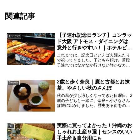
関連記事
【子連れ記念日ランチ】コンラッ
おでかけ
ド大阪 アトモス・ダイニングは
意外と行きやすい！｜ホテルビュ
ッフェなら、特別感も安心感も
これまでは、記念日といえば夫婦ふたり
で祝ってきました。子どもを預け、普段
子連れではなかなか行けない静かなカウ
ンター席やコース料理をゆっくり味わう
のが定番でした。でも、毎年預けるのも
大変だし、子供との貴重な時間を大切に
2歳と歩く奈良｜鹿と古都とお抹
Sweets
したい。そこで今年は「子...
茶、やさしい秋のさんぽ
秋の風が少し涼しくなってきた日曜日。2
歳の子どもと一緒に、奈良へ小さなさん
ぽ旅に出かけました。歴史ある街をのん
びり歩きながら、鹿やお寺、美味しいご
はんやお茶を楽しむ一日。ゆったりと流
れる時間の中で、心に残る一日を過ごし
実際に買ってよかった！沖縄のお
ました。奈良公園｜鹿と...
Gift
しゃれお土産９選｜センスのいい
手土産＆自分用にも