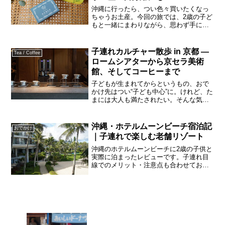
沖縄に行ったら、つい色々買いたくなっ
ちゃうお土産。今回の旅では、2歳の子ど
もと一緒にまわりながら、思わず手に取
りたくなるおしゃれなアイテムを集めて
みました。タルト専門店「オハコルテ」
のレモンケーキやサブレ、「奥原硝子製
子連れカルチャー散歩 in 京都 —
Tea / Coffee
造所」のグラス、クラフ...
ロームシアターから京セラ美術
館、そしてコーヒーまで
子どもが生まれてからというもの、おで
かけ先はつい“子ども中心”に。けれど、た
まには大人も満たされたい。そんな気持
ちで訪れた京都で、親子そろって心地よ
い一日を過ごしました。ロームシアター
京都「京都モダンテラス」でランチを最
沖縄・ホテルムーンビーチ宿泊記
おでかけ
初の目的地は、ローム...
｜子連れで楽しむ老舗リゾート
沖縄のホテルムーンビーチに2歳の子供と
実際に泊まったレビューです。子連れ目
線でのメリット・注意点も合わせてお届
けします。