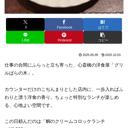
X
Facebook
はてブ
LINE
Pinterest
コピー
2025.05.09
2025.10.03
仕事の合間にふらっと立ち寄った、心斎橋の洋食屋「グリ
ルばらの木」。
カウンターだけのこぢんまりとした店内に、一歩入ればふ
わりと漂う洋食の香り。ちょっと特別なランチが楽しめ
る、心地よい空間です。
この日頼んだのは「鯛のクリームコロッケランチ